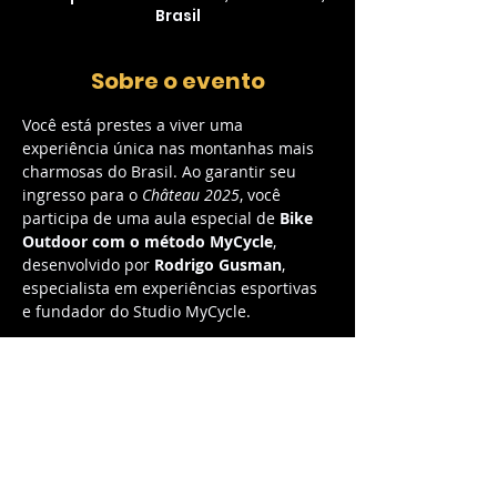
Brasil
Sobre o evento
Você está prestes a viver uma 
experiência única nas montanhas mais 
charmosas do Brasil. Ao garantir seu 
ingresso para o 
Château 2025
, você 
participa de uma aula especial de 
Bike 
Outdoor com o método MyCycle
, 
desenvolvido por 
Rodrigo Gusman
, 
especialista em experiências esportivas 
e fundador do Studio MyCycle.
Mais do que uma aula, esse ingresso dá 
acesso a uma vivência completa, com 
estrutura premium e um cenário de tirar 
o fôlego.
O que está incluso: