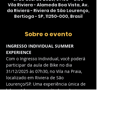
Vila Riviera - Alameda Boa Vista, Av.
da Riviera - Riviera de São Lourenço,
Bertioga - SP, 11250-000, Brasil
Sobre o evento
INGRESSO INDIVIDUAL SUMMER 
EXPERIENCE
Com o Ingresso Individual, você poderá 
participar da aula de Bike no dia 
31/12/2025 às 07h30, no Vila na Praia, 
localizado em Riviera de São 
Lourenço/SP. Uma experiência única de 
bike outdoor com o método exclusivo 
myCycle, combinando música envolvente 
e energia contagiante.
O QUE ESTÁ INCLUSO:
Acesso à aula de Bike outdoor com 
método myCycle exclusivo
Experiência de bike outdoor