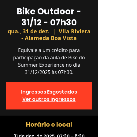
Bike Outdoor -
31/12 - 07h30
qua., 31 de dez.
  |  
Vila Riviera
- Alameda Boa Vista
Equivale a um crédito para
participação da aula de Bike do
Summer Experience no dia
31/12/2025 às 07h30.
Ingressos Esgostados
Ver outros Ingressos
Horário e local
31 de dez. de 2025, 07:30 – 8:30