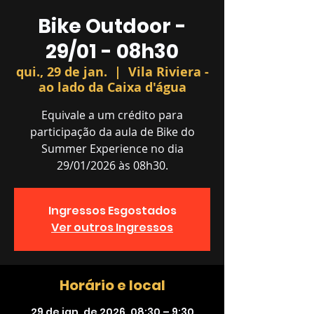
Bike Outdoor -
29/01 - 08h30
qui., 29 de jan.
  |  
Vila Riviera -
ao lado da Caixa d'água
Equivale a um crédito para
participação da aula de Bike do
Summer Experience no dia
29/01/2026 às 08h30.
Ingressos Esgostados
Ver outros Ingressos
Horário e local
29 de jan. de 2026, 08:30 – 9:30