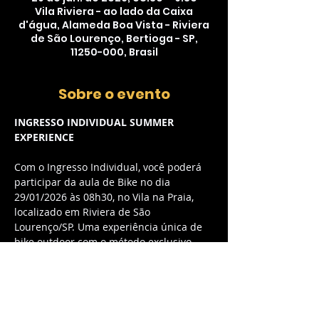
Vila Riviera - ao lado da Caixa
d'água, Alameda Boa Vista - Riviera
de São Lourenço, Bertioga - SP,
11250-000, Brasil
Sobre o evento
INGRESSO INDIVIDUAL SUMMER 
EXPERIENCE
Com o Ingresso Individual, você poderá 
participar da aula de Bike no dia 
29/01/2026 às 08h30, no Vila na Praia, 
localizado em Riviera de São 
Lourenço/SP. Uma experiência única de 
bike outdoor com o método exclusivo 
myCycle, combinando música envolvente 
e energia contagiante.
O QUE ESTÁ INCLUSO:
Acesso à aula de Bike outdoor com 