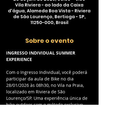
Vila Riviera - ao lado da Caixa
d'água, Alameda Boa Vista - Riviera
de São Lourenço, Bertioga - SP,
11250-000, Brasil
Sobre o evento
INGRESSO INDIVIDUAL SUMMER 
EXPERIENCE
Com o Ingresso Individual, você poderá 
participar da aula de Bike no dia 
28/01/2026 às 08h30, no Vila na Praia, 
localizado em Riviera de São 
Lourenço/SP. Uma experiência única de 
bike outdoor com o método exclusivo 
myCycle, combinando música envolvente 
e energia contagiante.
O QUE ESTÁ INCLUSO:
Acesso à aula de Bike outdoor com 