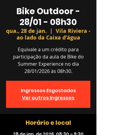
Bike Outdoor -
28/01 - 08h30
qua., 28 de jan.
  |  
Vila Riviera -
ao lado da Caixa d'água
Equivale a um crédito para
participação da aula de Bike do
Summer Experience no dia
28/01/2026 às 08h30.
Ingressos Esgostados
Ver outros Ingressos
Horário e local
28 de jan. de 2026, 08:30 – 9:30