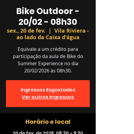
Bike Outdoor -
20/02 - 08h30
sex., 20 de fev.
  |  
Vila Riviera -
ao lado da Caixa d'água
Equivale a um crédito para
participação da aula de Bike do
Summer Experience no dia
20/02/2026 às 08h30.
Ingressos Esgostados
Ver outros Ingressos
Horário e local
20 de fev. de 2026, 08:30 – 9:30