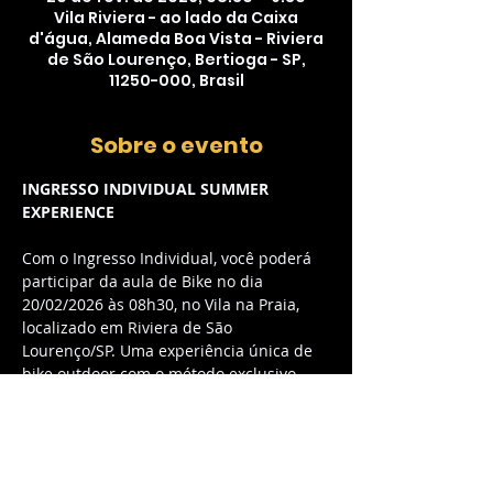
Vila Riviera - ao lado da Caixa
d'água, Alameda Boa Vista - Riviera
de São Lourenço, Bertioga - SP,
11250-000, Brasil
Sobre o evento
INGRESSO INDIVIDUAL SUMMER 
EXPERIENCE
Com o Ingresso Individual, você poderá 
participar da aula de Bike no dia 
20/02/2026 às 08h30, no Vila na Praia, 
localizado em Riviera de São 
Lourenço/SP. Uma experiência única de 
bike outdoor com o método exclusivo 
myCycle, combinando música envolvente 
e energia contagiante.
O QUE ESTÁ INCLUSO:
Acesso à aula de Bike outdoor com 