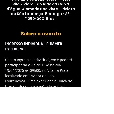
Vila Riviera - ao lado da Caixa
d'água, Alameda Boa Vista - Riviera
de São Lourenço, Bertioga - SP,
11250-000, Brasil
Sobre o evento
INGRESSO INDIVIDUAL SUMMER 
EXPERIENCE
Com o Ingresso Individual, você poderá 
participar da aula de Bike no dia 
19/04/2026 às 09h00, no Vila na Praia, 
localizado em Riviera de São 
Lourenço/SP. Uma experiência única de 
bike outdoor com o método exclusivo 
myCycle, combinando música envolvente 
e energia contagiante.
O QUE ESTÁ INCLUSO:
Acesso à aula de Bike outdoor com 