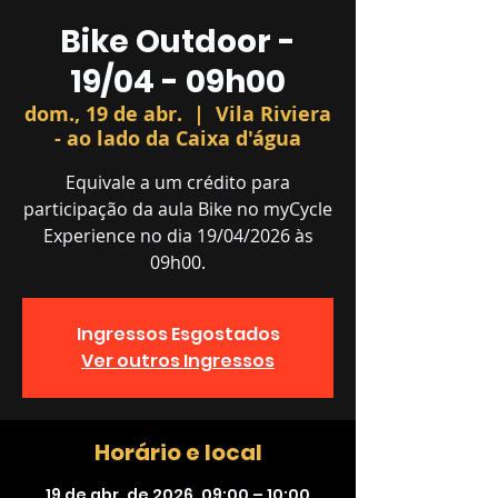
Bike Outdoor -
19/04 - 09h00
dom., 19 de abr.
  |  
Vila Riviera
- ao lado da Caixa d'água
Equivale a um crédito para
participação da aula Bike no myCycle
Experience no dia 19/04/2026 às
09h00.
Ingressos Esgostados
Ver outros Ingressos
Horário e local
19 de abr. de 2026, 09:00 – 10:00