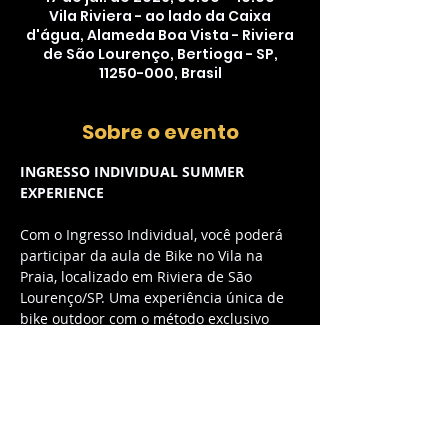
Vila Riviera - ao lado da Caixa
d'água, Alameda Boa Vista - Riviera
de São Lourenço, Bertioga - SP,
11250-000, Brasil
Sobre o evento
INGRESSO INDIVIDUAL SUMMER 
EXPERIENCE
Com o Ingresso Individual, você poderá 
participar da aula de Bike no Vila na 
Praia, localizado em Riviera de São 
Lourenço/SP. Uma experiência única de 
bike outdoor com o método exclusivo 
myCycle, combinando música envolvente 
e energia contagiante.
O QUE ESTÁ INCLUSO:
Acesso à aula de Bike outdoor com 
método myCycle exclusivo