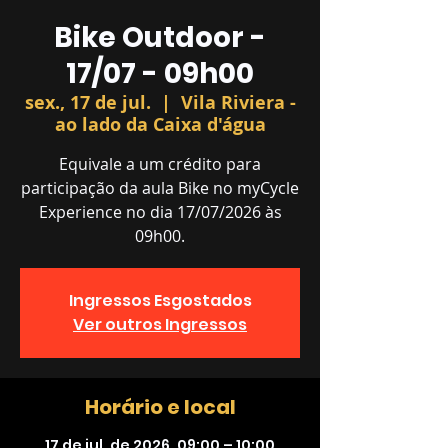
Bike Outdoor -
17/07 - 09h00
sex., 17 de jul.
  |  
Vila Riviera -
ao lado da Caixa d'água
Equivale a um crédito para
participação da aula Bike no myCycle
Experience no dia 17/07/2026 às
09h00.
Ingressos Esgostados
Ver outros Ingressos
Horário e local
17 de jul. de 2026, 09:00 – 10:00