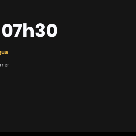
- 07h30
água
mmer