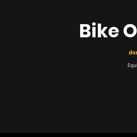
Bike O
dom
Equ