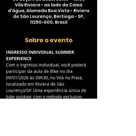
Vila Riviera - ao lado da Caixa
d'água, Alameda Boa Vista - Riviera
de São Lourenço, Bertioga - SP,
11250-000, Brasil
Sobre o evento
INGRESSO INDIVIDUAL SUMMER 
EXPERIENCE
Com o Ingresso Individual, você poderá 
participar da aula de Bike no dia 
09/01/2026 às 09h30, no Vila na Praia, 
localizado em Riviera de São 
Lourenço/SP. Uma experiência única de 
bike outdoor com o método exclusivo 
myCycle, combinando música envolvente 
e energia contagiante.
O QUE ESTÁ INCLUSO:
Acesso à aula de Bike outdoor com 
método myCycle exclusivo