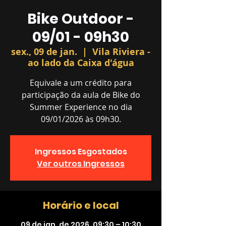
Bike Outdoor -
09/01 - 09h30
sex., 09 de jan.
  |  
Vila Riviera -
ao lado da Caixa d'água
Equivale a um crédito para
participação da aula de Bike do
Summer Experience no dia
09/01/2026 às 09h30.
Ingressos Esgostados
Ver outros Ingressos
Horário e local
09 de jan. de 2026, 09:30 – 10:30