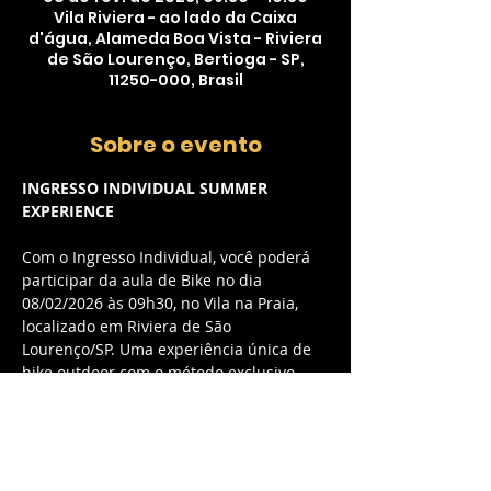
Vila Riviera - ao lado da Caixa
d'água, Alameda Boa Vista - Riviera
de São Lourenço, Bertioga - SP,
11250-000, Brasil
Sobre o evento
INGRESSO INDIVIDUAL SUMMER 
EXPERIENCE
Com o Ingresso Individual, você poderá 
participar da aula de Bike no dia 
08/02/2026 às 09h30, no Vila na Praia, 
localizado em Riviera de São 
Lourenço/SP. Uma experiência única de 
bike outdoor com o método exclusivo 
myCycle, combinando música envolvente 
e energia contagiante.
O QUE ESTÁ INCLUSO:
Acesso à aula de Bike outdoor com 