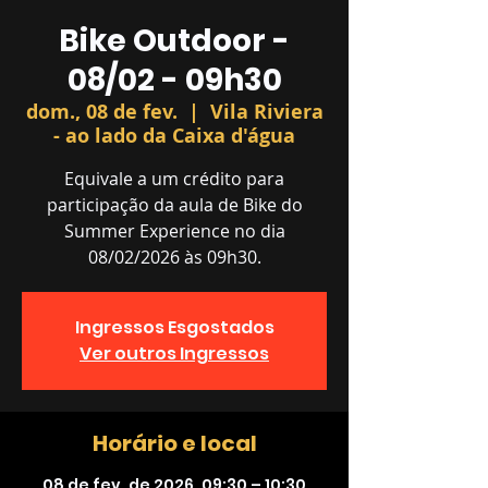
Bike Outdoor -
08/02 - 09h30
dom., 08 de fev.
  |  
Vila Riviera
- ao lado da Caixa d'água
Equivale a um crédito para
participação da aula de Bike do
Summer Experience no dia
08/02/2026 às 09h30.
Ingressos Esgostados
Ver outros Ingressos
Horário e local
08 de fev. de 2026, 09:30 – 10:30