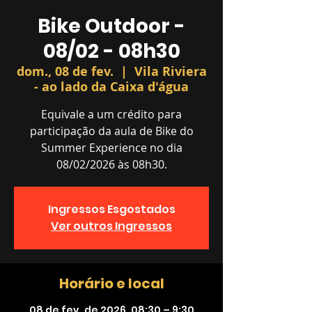
Bike Outdoor -
08/02 - 08h30
dom., 08 de fev.
  |  
Vila Riviera
- ao lado da Caixa d'água
Equivale a um crédito para
participação da aula de Bike do
Summer Experience no dia
08/02/2026 às 08h30.
Ingressos Esgostados
Ver outros Ingressos
Horário e local
08 de fev. de 2026, 08:30 – 9:30