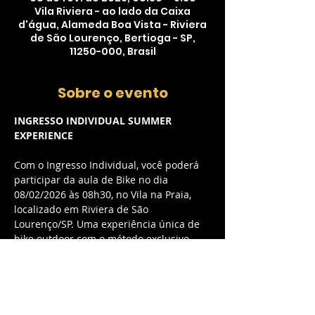
Vila Riviera - ao lado da Caixa
d'água, Alameda Boa Vista - Riviera
de São Lourenço, Bertioga - SP,
11250-000, Brasil
Sobre o evento
INGRESSO INDIVIDUAL SUMMER 
EXPERIENCE
Com o Ingresso Individual, você poderá 
participar da aula de Bike no dia 
08/02/2026 às 08h30, no Vila na Praia, 
localizado em Riviera de São 
Lourenço/SP. Uma experiência única de 
bike outdoor com o método exclusivo 
myCycle, combinando música envolvente 
e energia contagiante.
O QUE ESTÁ INCLUSO:
Acesso à aula de Bike outdoor com 