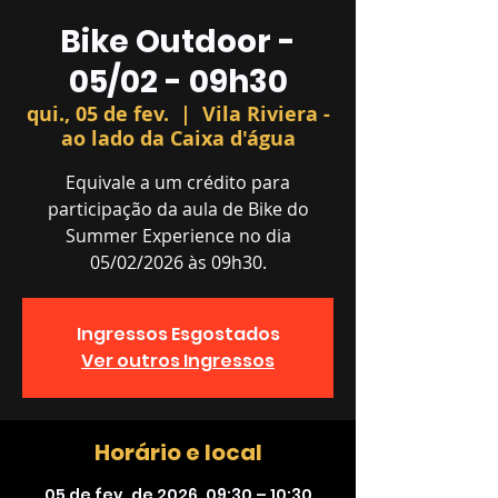
Bike Outdoor -
05/02 - 09h30
qui., 05 de fev.
  |  
Vila Riviera -
ao lado da Caixa d'água
Equivale a um crédito para
participação da aula de Bike do
Summer Experience no dia
05/02/2026 às 09h30.
Ingressos Esgostados
Ver outros Ingressos
Horário e local
05 de fev. de 2026, 09:30 – 10:30