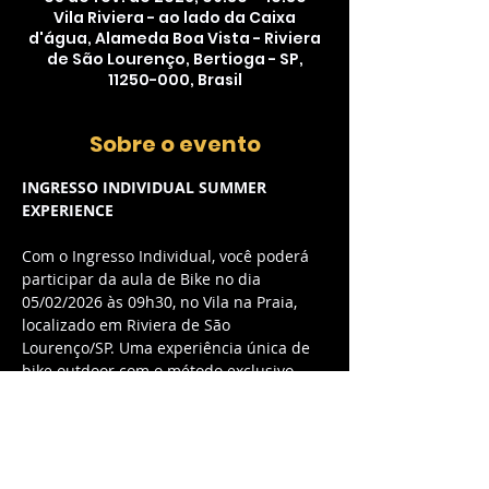
Vila Riviera - ao lado da Caixa
d'água, Alameda Boa Vista - Riviera
de São Lourenço, Bertioga - SP,
11250-000, Brasil
Sobre o evento
INGRESSO INDIVIDUAL SUMMER 
EXPERIENCE
Com o Ingresso Individual, você poderá 
participar da aula de Bike no dia 
05/02/2026 às 09h30, no Vila na Praia, 
localizado em Riviera de São 
Lourenço/SP. Uma experiência única de 
bike outdoor com o método exclusivo 
myCycle, combinando música envolvente 
e energia contagiante.
O QUE ESTÁ INCLUSO:
Acesso à aula de Bike outdoor com 