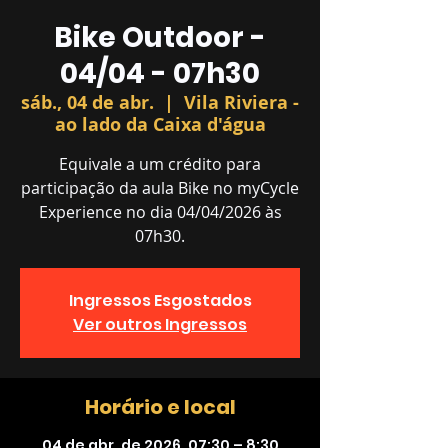
Bike Outdoor -
04/04 - 07h30
sáb., 04 de abr.
  |  
Vila Riviera -
ao lado da Caixa d'água
Equivale a um crédito para
participação da aula Bike no myCycle
Experience no dia 04/04/2026 às
07h30.
Ingressos Esgostados
Ver outros Ingressos
Horário e local
04 de abr. de 2026, 07:30 – 8:30