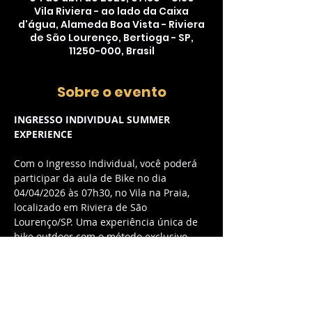
Vila Riviera - ao lado da Caixa
d'água, Alameda Boa Vista - Riviera
de São Lourenço, Bertioga - SP,
11250-000, Brasil
Sobre o evento
INGRESSO INDIVIDUAL SUMMER 
EXPERIENCE
Com o Ingresso Individual, você poderá 
participar da aula de Bike no dia 
04/04/2026 às 07h30, no Vila na Praia, 
localizado em Riviera de São 
Lourenço/SP. Uma experiência única de 
bike outdoor com o método exclusivo 
myCycle, combinando música envolvente 
e energia contagiante.
O QUE ESTÁ INCLUSO:
Acesso à aula de Bike outdoor com 