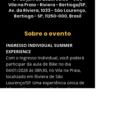
Vila na Praia - Riviera - Bertioga/SP,
Av. da Riviera, 1033 - São Lourenço,
Bertioga - SP, 11250-000, Brasil
Sobre o evento
INGRESSO INDIVIDUAL SUMMER 
EXPERIENCE
Com o Ingresso Individual, você poderá 
participar da aula de Bike no dia 
04/01/2026 às 08h30, no Vila na Praia, 
localizado em Riviera de São 
Lourenço/SP. Uma experiência única de 
bike outdoor com o método exclusivo 
myCycle, combinando música envolvente 
e energia contagiante.
O QUE ESTÁ INCLUSO:
Acesso à aula de Bike outdoor com 
método myCycle exclusivo
Experiência de bike outdoor