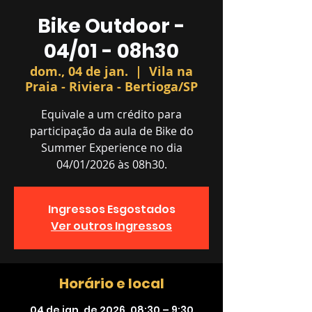
Bike Outdoor -
04/01 - 08h30
dom., 04 de jan.
  |  
Vila na
Praia - Riviera - Bertioga/SP
Equivale a um crédito para
participação da aula de Bike do
Summer Experience no dia
04/01/2026 às 08h30.
Ingressos Esgostados
Ver outros Ingressos
Horário e local
04 de jan. de 2026, 08:30 – 9:30