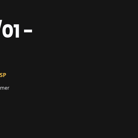
01 -
/SP
mmer