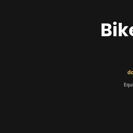
Bik
do
Equ