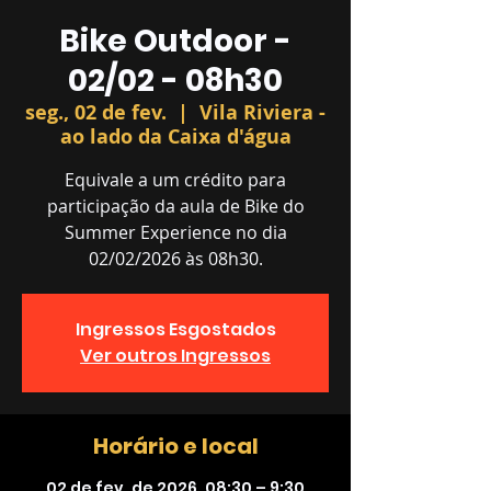
Bike Outdoor -
02/02 - 08h30
seg., 02 de fev.
  |  
Vila Riviera -
ao lado da Caixa d'água
Equivale a um crédito para
participação da aula de Bike do
Summer Experience no dia
02/02/2026 às 08h30.
Ingressos Esgostados
Ver outros Ingressos
Horário e local
02 de fev. de 2026, 08:30 – 9:30