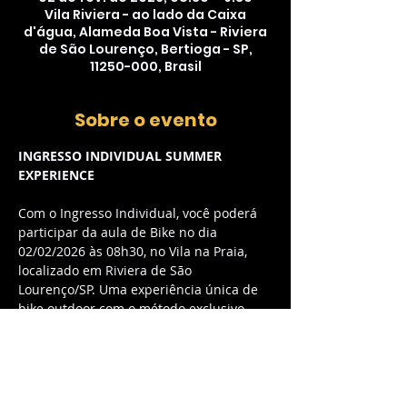
Vila Riviera - ao lado da Caixa
d'água, Alameda Boa Vista - Riviera
de São Lourenço, Bertioga - SP,
11250-000, Brasil
Sobre o evento
INGRESSO INDIVIDUAL SUMMER 
EXPERIENCE
Com o Ingresso Individual, você poderá 
participar da aula de Bike no dia 
02/02/2026 às 08h30, no Vila na Praia, 
localizado em Riviera de São 
Lourenço/SP. Uma experiência única de 
bike outdoor com o método exclusivo 
myCycle, combinando música envolvente 
e energia contagiante.
O QUE ESTÁ INCLUSO:
Acesso à aula de Bike outdoor com 