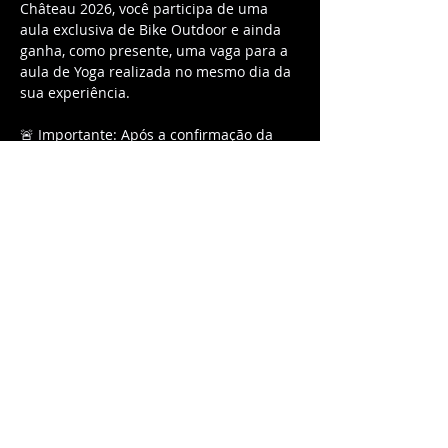
Château 2026, você participa de uma 
aula exclusiva de Bike Outdoor e ainda 
ganha, como presente, uma vaga para a 
aula de Yoga realizada no mesmo dia da 
sua experiência.
🚨 Importante: Após a confirmação da 
compra, você receberá um e-mail com 
um cupom exclusivo para aplicar em 
nosso site e reservar o horário da sua 
aula de Yoga.
Mais do que as aulas, esse ingresso dá 
acesso a uma vivência completa, com 
estrutura premium e um cenário de tirar 
o fôlego.
🎁 A camiseta e kit oficial serão retirados 
no local do evento mediante 
apresentação do ingresso