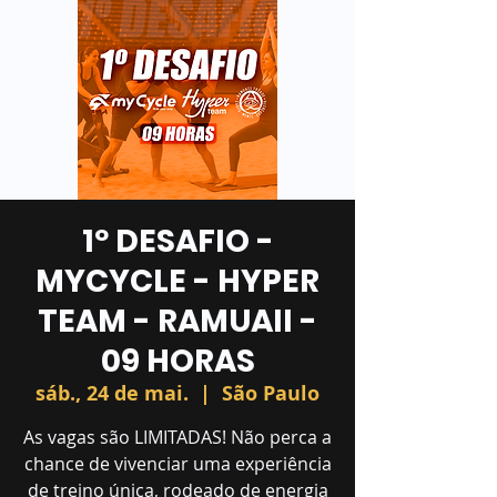
1º DESAFIO -
MYCYCLE - HYPER
TEAM - RAMUAII -
09 HORAS
sáb., 24 de mai.
  |  
São Paulo
As vagas são LIMITADAS! Não perca a
chance de vivenciar uma experiência
de treino única, rodeado de energia