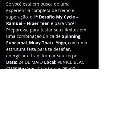
Se você está em busca de uma 
experiência completa de treino e 
superação, o 
1º Desafio My Cycle – 
Ramuai – Hiper Teen
 é para você! 
Prepare-se para testar seus limites em 
uma combinação única de 
Spinning
, 
Funcional
, 
Muay Thai
 e 
Yoga
, com uma 
estrutura feita para te desafiar, 
energizar e transformar seu corpo.
Data:
 24 DE MAIO 
Local:
 VENICE BEACH 
CLUB 
Horário:
 A partir das 09h00
O QUE TE ESPERA NO 1º 
DESAFIO MY CYCLE – 
RAMUAI – HIPER TEEN?
Desafio Completo para Corpo e Mente 
Prepare-se para vivenciar uma 
experiência que vai de 
30 minutos de 
Spinning
, passando por 
Muay Thai
, 
Funcional
 e 
Yoga
, tudo em uma 
sequência de atividades que trabalham 